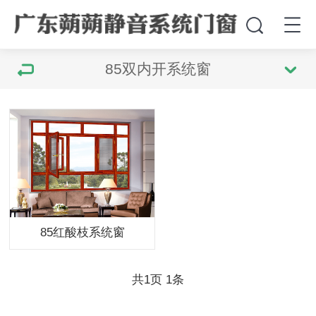
85双内开系统窗
85红酸枝系统窗
共
1
页
1
条